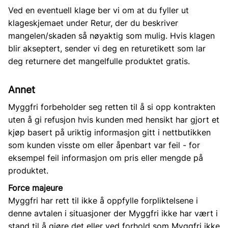
Ved en eventuell klage ber vi om at du fyller ut
klageskjemaet under
Retur
, der du beskriver
mangelen/skaden så nøyaktig som mulig. Hvis klagen
blir akseptert, sender vi deg en returetikett som lar
deg returnere det mangelfulle produktet gratis.
Annet
Myggfri forbeholder seg retten til å si opp kontrakten
uten å gi refusjon hvis kunden med hensikt har gjort et
kjøp basert på uriktig informasjon gitt i nettbutikken
som kunden visste om eller åpenbart var feil - for
eksempel feil informasjon om pris eller mengde på
produktet.
Force majeure
Myggfri har rett til ikke å oppfylle forpliktelsene i
denne avtalen i situasjoner der Myggfri ikke har vært i
stand til å gjøre det eller ved forhold som Myggfri ikke