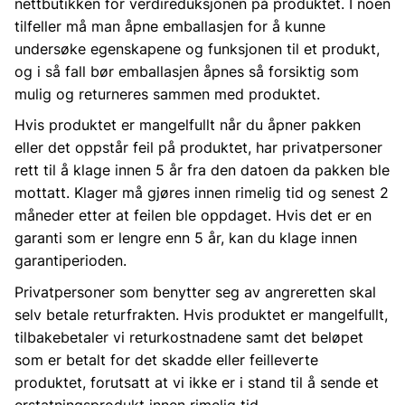
nettbutikken for verdireduksjonen på produktet. I noen
tilfeller må man åpne emballasjen for å kunne
undersøke egenskapene og funksjonen til et produkt,
og i så fall bør emballasjen åpnes så forsiktig som
mulig og returneres sammen med produktet.
Hvis produktet er mangelfullt når du åpner pakken
eller det oppstår feil på produktet, har privatpersoner
rett til å klage innen 5 år fra den datoen da pakken ble
mottatt. Klager må gjøres innen rimelig tid og senest 2
måneder etter at feilen ble oppdaget. Hvis det er en
garanti som er lengre enn 5 år, kan du klage innen
garantiperioden.
Privatpersoner som benytter seg av angreretten skal
selv betale returfrakten. Hvis produktet er mangelfullt,
tilbakebetaler vi returkostnadene samt det beløpet
som er betalt for det skadde eller feilleverte
produktet, forutsatt at vi ikke er i stand til å sende et
erstatningsprodukt innen rimelig tid.