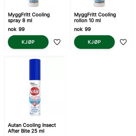
MyggFritt Cooling
MyggFritt Cooling
spray 8 ml
rollon 10 ml
nok
99
nok
99
KJØP
KJØP
Lagre som favoritt
Lagre
Autan Cooling Insect
After Bite 25 ml