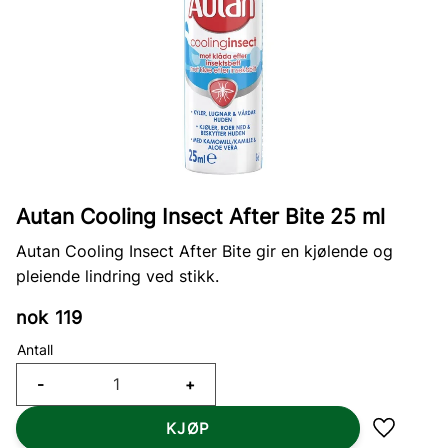
Autan Cooling Insect After Bite 25 ml
Autan Cooling Insect After Bite gir en kjølende og
pleiende lindring ved stikk.
nok
119
Antall
-
+
KJØP
Lagre so