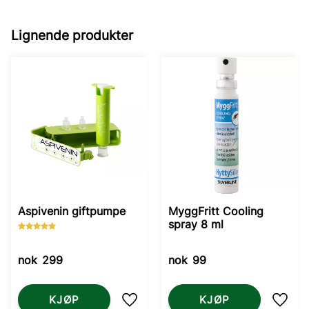
Lignende produkter
Aspivenin giftpumpe
MyggFritt Cooling
spray 8 ml
nok
299
nok
99
KJØP
KJØP
Lagre som favoritt
Lagre