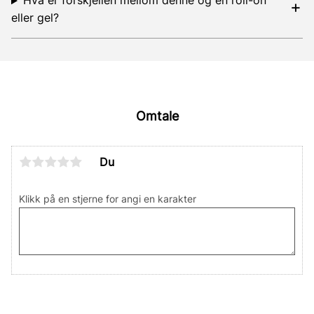
Hva er forskjellen mellom denne og en roll-on
eller gel?
Omtale
Du
Klikk på en stjerne for angi en karakter