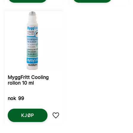
MyggFritt Cooling
rollon 10 ml
nok
99
KJØP
Lagre som favoritt