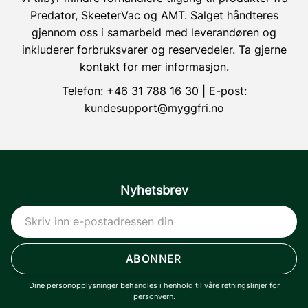
Predator, SkeeterVac og AMT. Salget håndteres
gjennom oss i samarbeid med leverandøren og
inkluderer forbruksvarer og reservedeler. Ta gjerne
kontakt for mer informasjon.
Telefon:
+46 31 788 16 30
| E-post:
kundesupport@myggfri.no
Nyhetsbrev
ABONNER
Dine personopplysninger behandles i henhold til våre
retningslinjer for
personvern
.