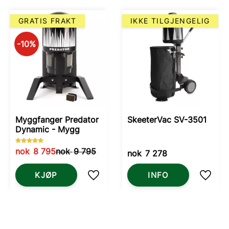
GRATIS FRAKT
IKKE TILGJENGELIG
10
%
Myggfanger Predator
SkeeterVac SV-3501
Dynamic - Mygg
nok
8 795
nok
9 795
nok
7 278
KJØP
INFO
e som favoritt
Lagre som favoritt
Lagre 