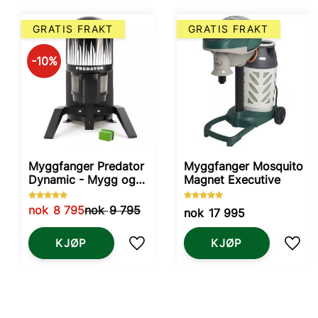
GRATIS FRAKT
GRATIS FRAKT
10
%
Myggfanger Predator
Myggfanger Mosquito
Dynamic - Mygg og
Magnet Executive
Knott
nok
8 795
nok
9 795
nok
17 995
KJØP
KJØP
Lagre som favoritt
Lagr