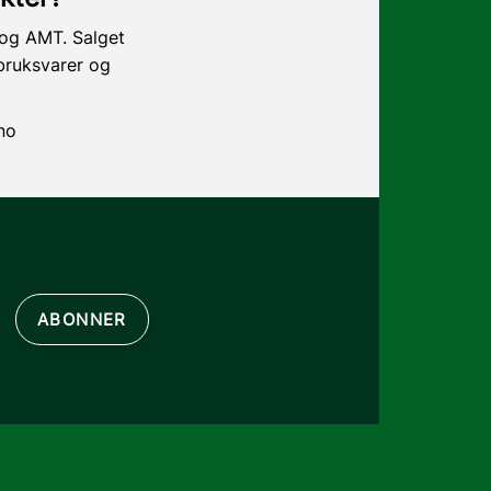
c og AMT. Salget
bruksvarer og
no
ABONNER