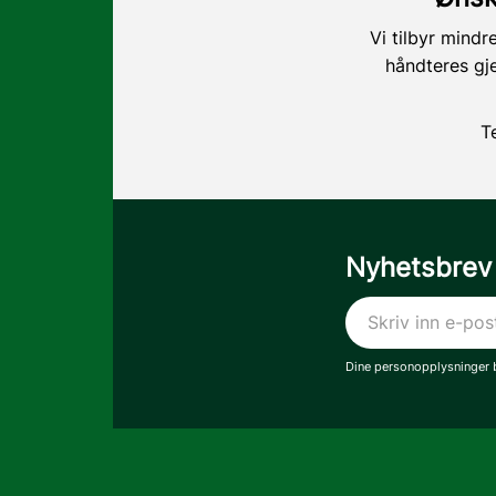
Vi tilbyr mindr
håndteres gj
T
Nyhetsbrev
Dine personopplysninger b