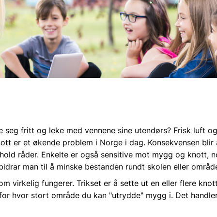
seg fritt og leke med vennene sine utendørs? Frisk luft og b
t er et økende problem i Norge i dag. Konsekvensen blir at 
d råder. Enkelte er også sensitive mot mygg og knott, no
bidrar man til å minske bestanden rundt skolen eller områd
 virkelig fungerer. Trikset er å sette ut en eller flere
knott
g for hvor stort område du kan "utrydde" mygg i. Det handle