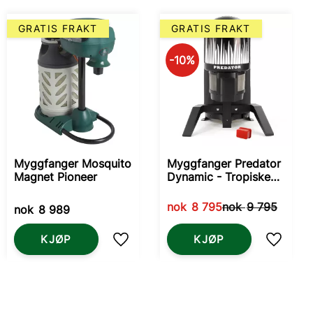
GRATIS FRAKT
GRATIS FRAKT
10
%
Myggfanger Mosquito
Myggfanger Predator
Magnet Pioneer
Dynamic - Tropiske
myggarter
nok
8 795
nok
9 795
nok
8 989
KJØP
KJØP
som favoritt
Lagre som favoritt
Lagre s