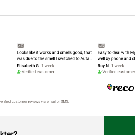
kter?