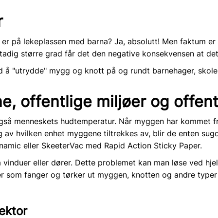
r
ller er på lekeplassen med barna? Ja, absolutt! Men faktum 
ig større grad får det den negative konsekvensen at det he
å "utrydde" mygg og knott på og rundt barnehager, skoler, 
 offentlige miljøer og offent
 også menneskets hudtemperatur. Når myggen har kommet fr
g av hvilken enhet myggene tiltrekkes av, blir de enten sugd
ynamic
eller
SkeeterVac
med
Rapid Action Sticky Paper
.
 vinduer eller dører. Dette problemet kan man løse ved hje
r
som fanger og tørker ut myggen, knotten og andre typer 
ektor