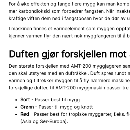
For å øke effekten og fange flere mygg kan man kompl
mer karbondioksid som forbedrer fangsten. Når insekt
kraftige viften dem ned i fangstposen hvor de dør av u
I maskinen finnes et varmeelement som myggen oppfa
kjenner varmen flyr den nært nok myggfangeren til å bli
Duften gjør forskjellen mo
Den største forskjellen med AMT-200 myggjageren samm
den skal utstyres med en duftråkkel. Duft spres rundt
varmen og tiltrekker myggen til å fly nærmere maskinen
forskjellige dufter, til AMT-200 myggmaskin passer tre 
Sort
- Passer best til mygg
Grønn
- Passer til mygg og knott
Rød
- Passer best for tropiske myggarter, f.eks.
(Asia og Sør-Europa).