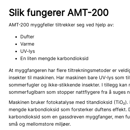
Slik fungerer AMT-200
AMT-200 myggfeller tiltrekker seg ved hjelp av:
Dufter
Varme
UV-lys
En liten mengde karbondioksid
At myggfangeren har flere tiltrekningsmetoder er veldig 
insekter til maskinen. Har maskinen bare UV-lys som ti
sommerfugler og ikke-stikkende insekter. I tillegg ka
sommerfuglbarn som stopper nattflygere fra å suges n
Maskinen bruker fotokatalyse med titandioksid (TiO₂). 
mengde karbondioksid som forsterker duftens effekt. 
karbondioksid som en gassdreven myggfanger, men fun
små og mellomstore miljøer.