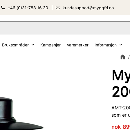
+46 (0)31-788 16 30
kundesupport@myggfri.no
Bruksområder
Kampanjer
Varemerker
Informasjon
My
20
AMT-200 
som er u
Nedsatt
nok
89