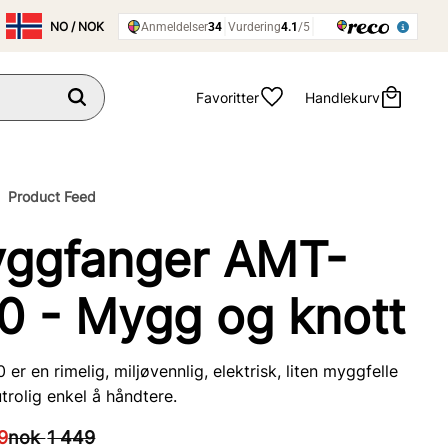
Favoritter
Handlekurv
Product Feed
ggfanger AMT-
0 - Mygg og knott
er en rimelig, miljøvennlig, elektrisk, liten myggfelle
trolig enkel å håndtere.
 pris:
Ordinær pris:
9
nok
1 449