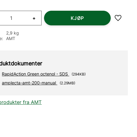
+
KJØP
Lagre so
2,9 kg
e
AMT
duktdokumenter
RapidAction Green octenol - SDS
294KB
amplecta-amt-200-manual
2.29MB
 produkter fra AMT