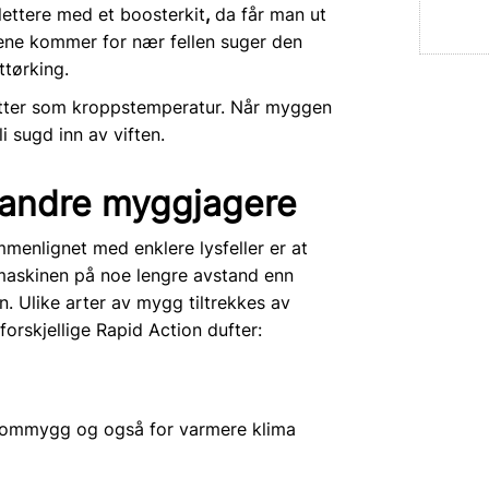
ettere med et boosterkit
,
da får man ut
ene kommer for nær fellen suger den
ttørking.
tter som kroppstemperatur. Når myggen
 sugd inn av viften.
t andre myggjagere
enlignet med enklere lysfeller er at
 maskinen på noe lengre avstand enn
. Ulike arter av mygg tiltrekkes av
forskjellige Rapid Action dufter:
 flommygg og også for varmere klima