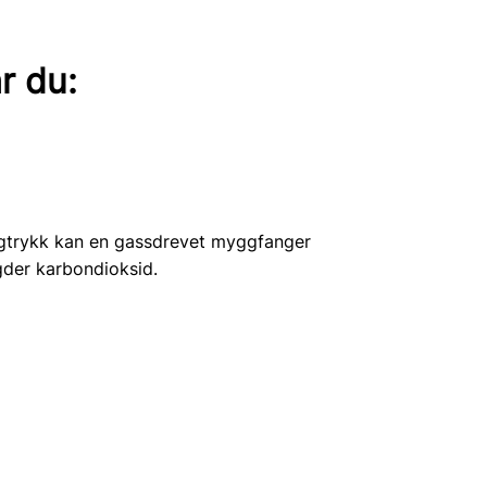
r du:
ggtrykk kan en gassdrevet myggfanger
gder karbondioksid.