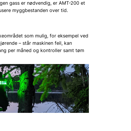
ngen gass er nødvendig, er AMT-200 et
edusere myggbestanden over tid.
ekkeområdet som mulig, for eksempel ved
gjørende – står maskinen feil, kan
n gang per måned og kontroller samt tøm