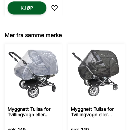
KJØP
Lagre som favoritt
Mer fra samme merke
Myggnett Tullsa for
Myggnett Tullsa for
Tvillingvogn eller
Tvillingvogn eller
Søskenvogn - Hvit
Søskenvogn - Svart
nok
149
nok
149