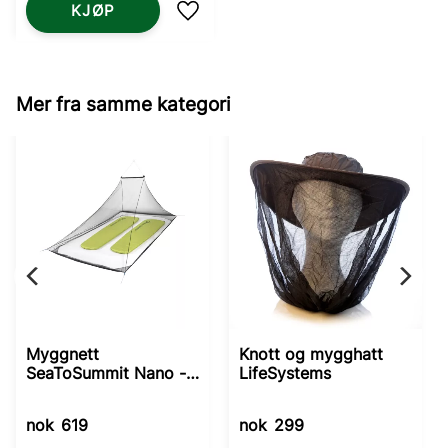
KJØP
Lagre som favoritt
Mer fra samme kategori
Myggnett
Knott og mygghatt
SeaToSummit Nano -
LifeSystems
Double
nok
619
nok
299