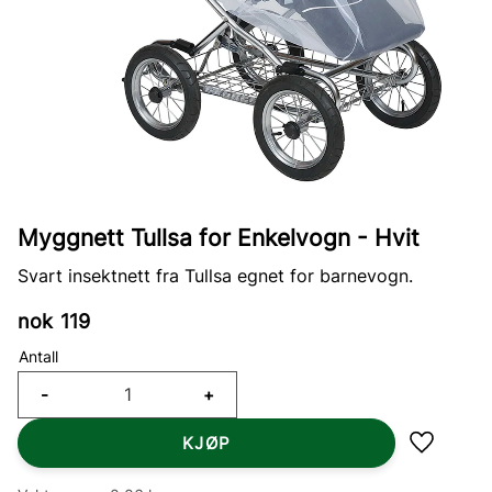
Myggnett Tullsa for Enkelvogn - Hvit
Svart insektnett fra Tullsa egnet for barnevogn.
nok
119
Antall
-
+
KJØP
Lagre so