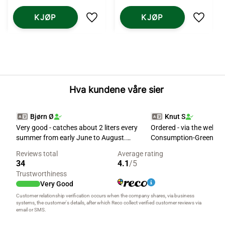
KJØP
KJØP
Lagre som favoritt
Lagre 
Hva kundene våre sier