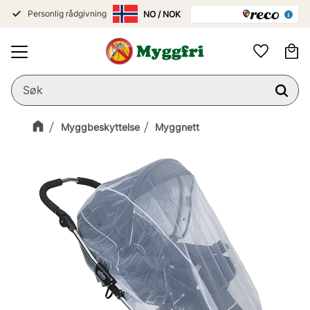
Personlig rådgivning
Meny
Ha
Favoritter
Myggbeskyttelse
Myggnett