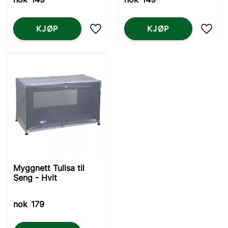
KJØP
KJØP
Lagre som favoritt
Lagre
Myggnett Tullsa til
Seng - Hvit
nok
179