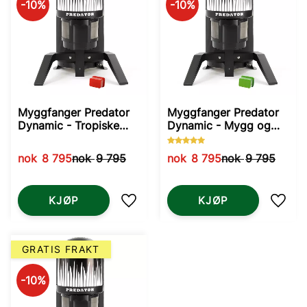
10
%
10
%
Myggfanger Predator
Myggfanger Predator
Dynamic - Tropiske
Dynamic - Mygg og
myggarter
Knott
nok
8 795
nok
9 795
nok
8 795
nok
9 795
KJØP
KJØP
Lagre som favoritt
Lagre
GRATIS FRAKT
10
%