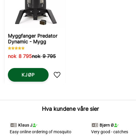
Myggfanger Predator
Dynamic - Mygg
nok
8 795
nok
9 795
KJØP
Lagre som favoritt
Hva kundene våre sier