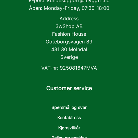
E-post:
kundesupport@myggfri.no
Åpen: Monday-Friday, 07:30-18:00
Address
3wShop AB
Fashion House
Göteborgsvägen 89
431 30 Mölndal
Sverige
VAT-nr: 925081647MVA
Customer service
Spørsmål og svar
Kontakt oss
Kjøpsvilkår
Policy og cookies