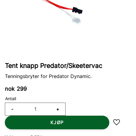
Tent knapp Predator/Skeetervac
Tenningsbryter for Predator Dynamic.
nok
299
Antall
-
+
KJØP
Lagre so