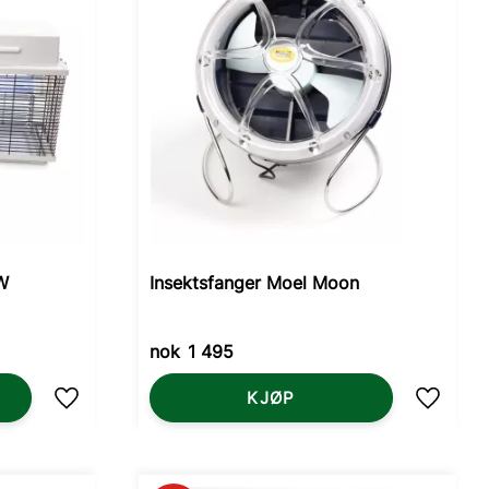
W
Insektsfanger Moel Moon
nok
1 495
KJØP
Lagre som favoritt
Lagre s