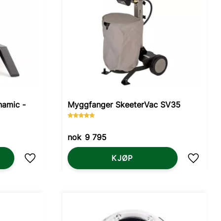
namic -
Myggfanger SkeeterVac SV35
nok
9 795
KJØP
Lagre som favoritt
Lagre s