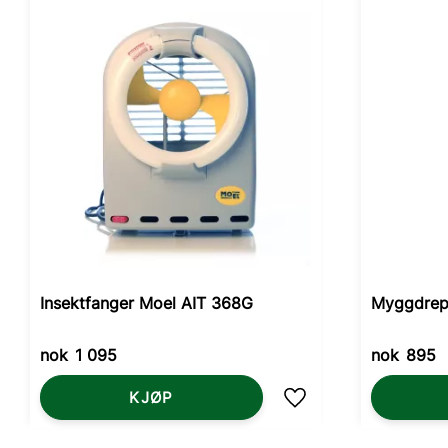
Insektfanger Moel AIT 368G
Myggdrepe
nok
1 095
nok
895
KJØP
Lagre som favoritt