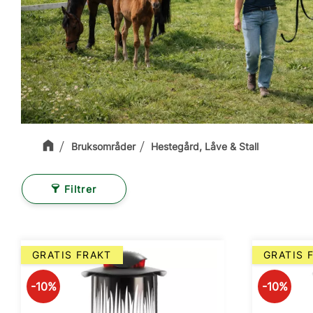
Bruksområder
Hestegård, Låve & Stall
Filtrer
GRATIS FRAKT
GRATIS 
10
%
10
%