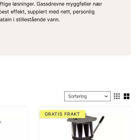
ftige løsninger. Gassdrevne myggfeller nær
est effekt, supplert med nett, personlig
tain i stillestående vann.
Vel
Velg sorteringsmetode
GRATIS FRAKT