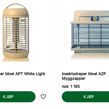
r Moel APT White Light
Insektsdreper Moel AZP
Myggzapper
nok
1 195
KJØP
KJØP
Lagre som favoritt