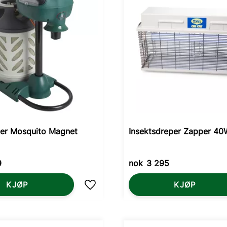
er Mosquito Magnet
Insektsdreper Zapper 40
9
nok
3 295
KJØP
KJØP
Lagre som favoritt