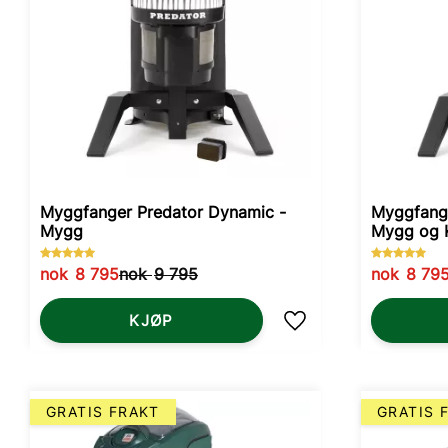
Myggfanger Predator Dynamic -
Myggfange
Mygg
Mygg og 
nok
8 795
nok
9 795
nok
8 79
KJØP
Lagre som favoritt
GRATIS FRAKT
GRATIS 