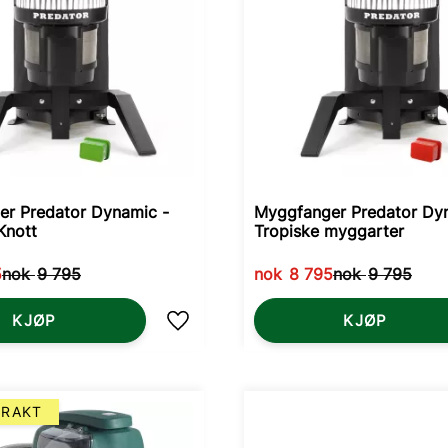
r Predator Dynamic -
Myggfanger Predator Dy
Knott
Tropiske myggarter
5
nok
9 795
nok
8 795
nok
9 795
KJØP
KJØP
Lagre som favoritt
FRAKT