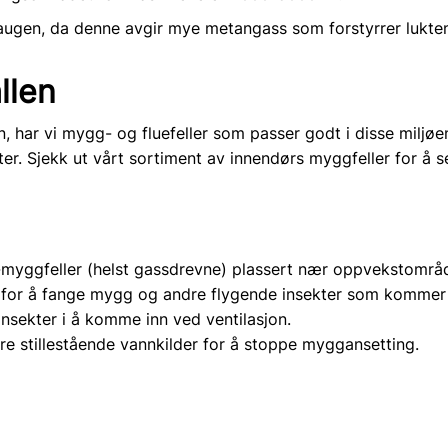
haugen, da denne avgir mye metangass som forstyrrer lukt
llen
en, har vi mygg- og fluefeller som passer godt i disse miljø
er. Sjekk ut vårt sortiment av innendørs myggfeller for å s
myggfeller (helst gassdrevne) plassert nær oppvekstområde
r for å fange mygg og andre flygende insekter som kommer 
insekter i å komme inn ved ventilasjon.
e stillestående vannkilder for å stoppe myggansetting.