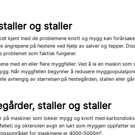
taller og staller
 godt kjent med de problemene knott og mygg kan forårsake.
sere angrepene på hestene ved hjelp av salver og tepper. 
tte problemet som faktisk fungerer.
lene med en eller flere myggfeller. Ved å la en maskin som s
 mygg. Når myggfellen begynner å redusere myggpopulasjonen
e avhengig av størrelsen på hestegården, stallen eller går
årder, staller og staller
 på maskiner som lokker mygg og knott med karbondioksid 
ilfellet) og oktenolen avgir en lukt som myggen oppfatter 
ingsområdet for maskinene er 4000-5000m².