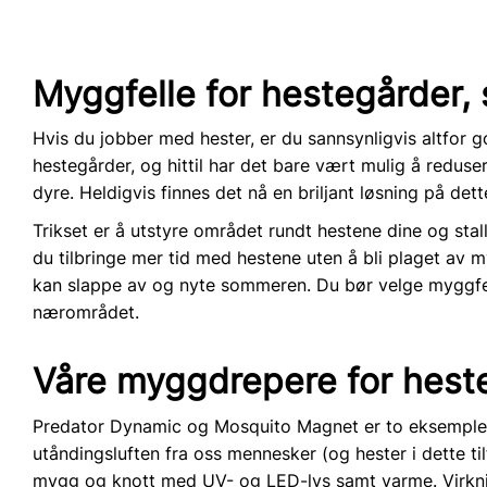
Myggfelle for hestegårder, s
Hvis du jobber med hester, er du sannsynligvis altfor
hestegårder, og hittil har det bare vært mulig å redu
dyre. Heldigvis finnes det nå en briljant løsning på de
Trikset er å utstyre området rundt hestene dine og stal
du tilbringe mer tid med hestene uten å bli plaget av
kan slappe av og nyte sommeren. Du bør velge myggfell
nærområdet.
Våre myggdrepere for hesteg
Predator Dynamic og Mosquito Magnet er to eksempler
utåndingsluften fra oss mennesker (og hester i dette t
mygg og knott med UV- og LED-lys samt varme. Virkn