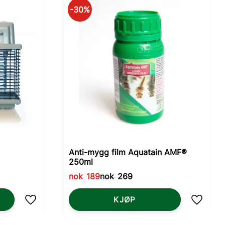
30
%
Anti-mygg film Aquatain AMF®
250ml
nok
189
nok
269
KJØP
Lagre som favoritt
Lagre s