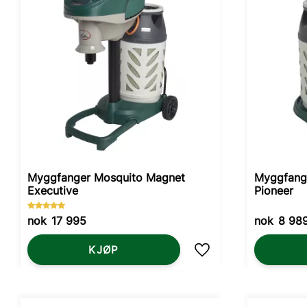
Myggfanger Mosquito Magnet
Myggfang
Executive
Pioneer
nok
17 995
nok
8 98
KJØP
Lagre som favoritt