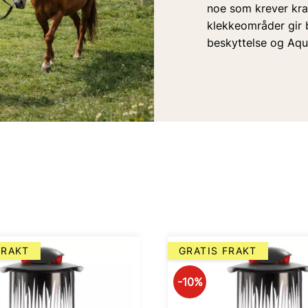
noe som krever kra
klekkeområder gir b
beskyttelse og Aqua
FRAKT
GRATIS FRAKT
10
%