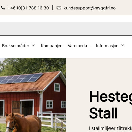
+46 (0)31-788 16 30
kundesupport@myggfri.no
Bruksområder
Kampanjer
Varemerker
Informasjon
Hesteg
Stall
I stallmiljøer tiltr