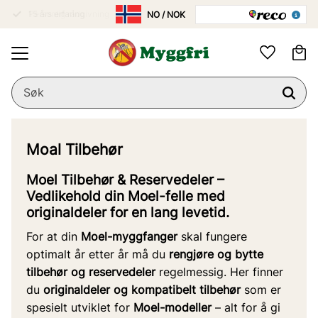
15 års erfaring
Personlig rådgivning
Meny
Ha
Favoritter
Moal Tilbehør
Moel Tilbehør & Reservedeler –
Vedlikehold din Moel-felle med
originaldeler for en lang levetid.
For at din
Moel-myggfanger
skal fungere
optimalt år etter år må du
rengjøre og bytte
tilbehør og reservedeler
regelmessig. Her finner
du
originaldeler og kompatibelt tilbehør
som er
spesielt utviklet for
Moel-modeller
– alt for å gi