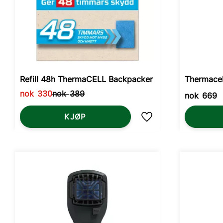
Refill 48h ThermaCELL Backpacker
Thermacel
nok
330
nok
389
nok
669
KJØP
Lagre som favoritt