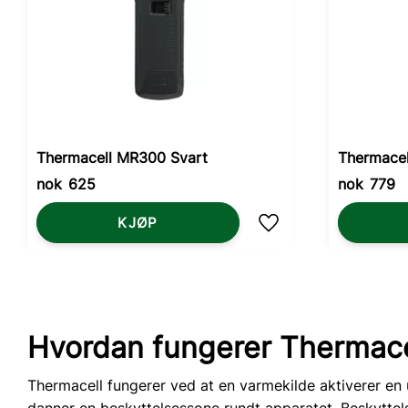
Thermacell MR300 Svart
Thermace
nok
625
nok
779
KJØP
Lagre som favoritt
Hvordan fungerer Thermace
Thermacell fungerer ved at en varmekilde aktiverer en u
danner en beskyttelsessone rundt apparatet. Beskyttels