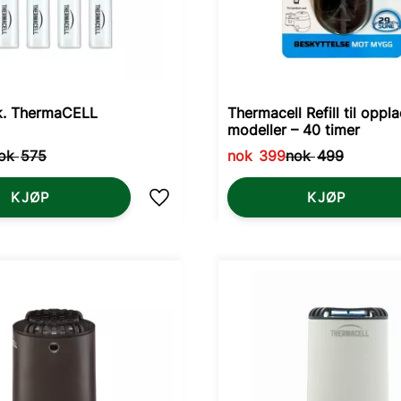
stk. ThermaCELL
Thermacell Refill til oppl
modeller – 40 timer
ok
575
nok
399
nok
499
KJØP
KJØP
Lagre som favoritt