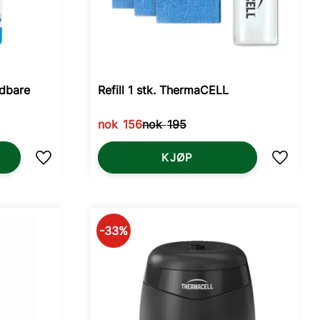
adbare
Refill 1 stk. ThermaCELL
nok
156
nok
195
KJØP
Lagre som favoritt
Lagre s
33
%