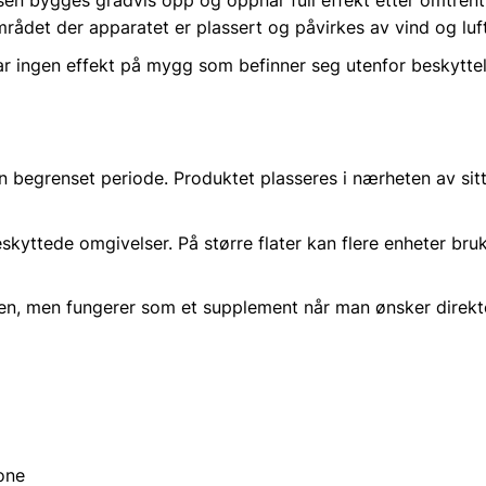
mrådet der apparatet er plassert og påvirkes av vind og lu
r ingen effekt på mygg som befinner seg utenfor beskytte
 begrenset periode. Produktet plasseres i nærheten av sit
eskyttede omgivelser. På større flater kan flere enheter br
gen, men fungerer som et supplement når man ønsker direkte
one