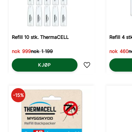
Refill 10 stk. ThermaCELL
Refill 4 
nok
999
nok
1 199
nok
460
n
KJØP
Lagre som favoritt
15
%