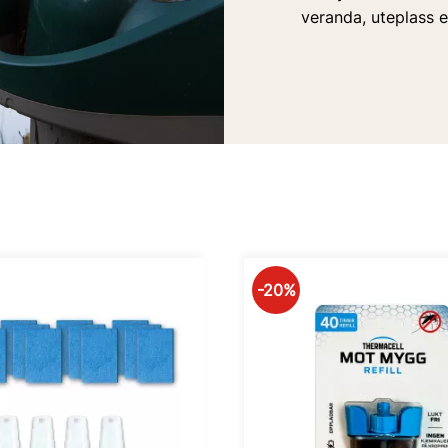
veranda, uteplass el
20
%