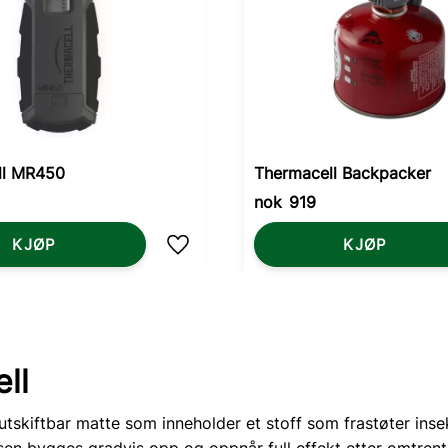
ll MR450
Thermacell Backpacker
nok
919
KJØP
KJØP
Lagre som favoritt
ll
tskiftbar matte som inneholder et stoff som frastøter inse
en bygges gradvis opp og oppnår full effekt etter omtrent 