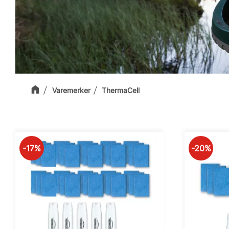
Varemerker
ThermaCell
17
%
20
%