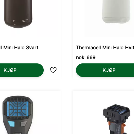
l Mini Halo Svart
Thermacell Mini Halo Hvi
nok
669
KJØP
KJØP
Lagre som favoritt