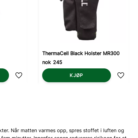
ThermaCell Black Holster MR300
nok
245
KJØP
Lagre som favoritt
Lagre s
kter. Når matten varmes opp, spres stoffet i luften og
fem minutter. Innenfor sonen reduseres risikoen for at