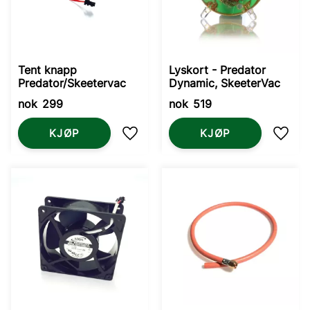
Tent knapp
Lyskort - Predator
Predator/Skeetervac
Dynamic, SkeeterVac
nok
299
nok
519
KJØP
KJØP
Lagre som favoritt
Lagre