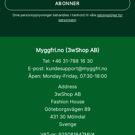
ABONNER
Dine personopplysninger behandles i henhold til våre
retningslinjer for
personvern
.
Myggfri.no (3wShop AB)
Tel: +46 31-788 16 30
E-post:
kundesupport@myggfri.no
Åpen: Monday-Friday, 07:30-18:00
Address
3wShop AB
Fashion House
Göteborgsvägen 89
431 30 Mölndal
Sverige
VAT-nr: 925081647MVA