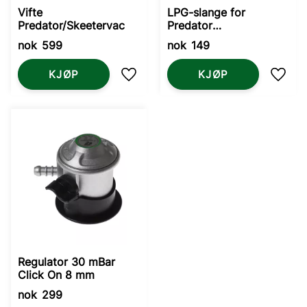
Vifte
LPG-slange for
Predator/Skeetervac
Predator
Dynamic/Skeetervac
nok
599
nok
149
KJØP
KJØP
Lagre som favoritt
Lagre
Regulator 30 mBar
Click On 8 mm
nok
299