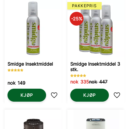
PAKKEPRIS
25
%
Smidge Insektmiddel
Smidge Insektmiddel 3
stk.
nok
335
nok
447
nok
149
KJØP
KJØP
Lagre som favoritt
Lagre