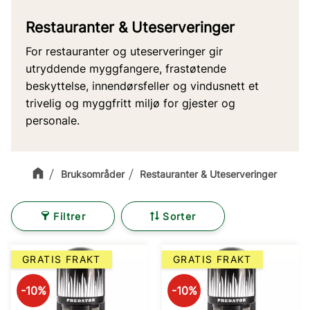
Restauranter & Uteserveringer
For restauranter og uteserveringer gir
utryddende myggfangere, frastøtende
beskyttelse, innendørsfeller og vindusnett et
trivelig og myggfritt miljø for gjester og
personale.
Bruksområder
Restauranter & Uteserveringer
Filtrer
Sorter
GRATIS FRAKT
GRATIS FRAKT
10
%
10
%