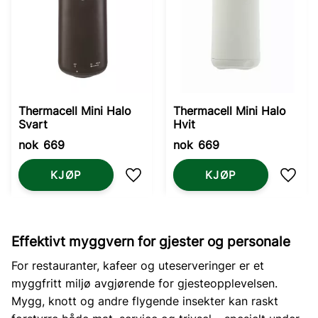
Thermacell Mini Halo
Thermacell Mini Halo
Svart
Hvit
nok
669
nok
669
KJØP
KJØP
Lagre som favoritt
Lagre
Effektivt myggvern for gjester og personale
For restauranter, kafeer og uteserveringer er et
myggfritt miljø avgjørende for gjesteopplevelsen.
Mygg, knott og andre flygende insekter kan raskt