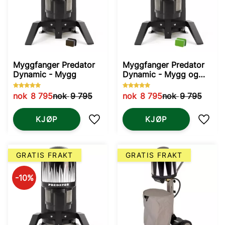
Myggfanger Predator
Myggfanger Predator
Dynamic - Mygg
Dynamic - Mygg og
Knott
nok
8 795
nok
9 795
nok
8 795
nok
9 795
KJØP
KJØP
Lagre som favoritt
Lagre
GRATIS FRAKT
GRATIS FRAKT
10
%