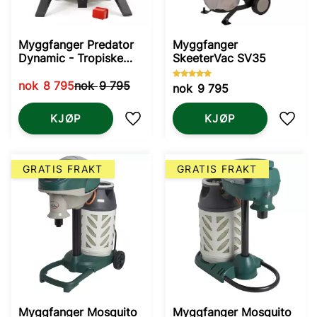
Myggfanger Predator
Myggfanger
Dynamic - Tropiske
SkeeterVac SV35
myggarter
nok
8 795
nok
9 795
nok
9 795
KJØP
KJØP
Lagre som favoritt
Lagre
GRATIS FRAKT
GRATIS FRAKT
Myggfanger Mosquito
Myggfanger Mosquito