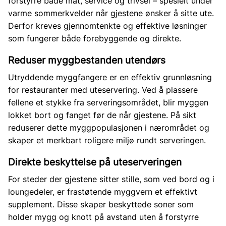
forstyrre både mat, service og trivsel – spesielt under
varme sommerkvelder når gjestene ønsker å sitte ute.
Derfor kreves gjennomtenkte og effektive løsninger
som fungerer både forebyggende og direkte.
Reduser myggbestanden utendørs
Utryddende myggfangere er en effektiv grunnløsning
for restauranter med uteservering. Ved å plassere
fellene et stykke fra serveringsområdet, blir myggen
lokket bort og fanget før de når gjestene. På sikt
reduserer dette myggpopulasjonen i nærområdet og
skaper et merkbart roligere miljø rundt serveringen.
Direkte beskyttelse på uteserveringen
For steder der gjestene sitter stille, som ved bord og i
loungedeler, er frastøtende myggvern et effektivt
supplement. Disse skaper beskyttede soner som
holder mygg og knott på avstand uten å forstyrre