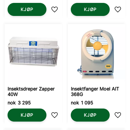
KJØP
KJØP
Lagre som favoritt
Lagre
Insektsdreper Zapper
Insektfanger Moel AIT
40W
368G
nok
3 295
nok
1 095
KJØP
KJØP
Lagre som favoritt
Lagre