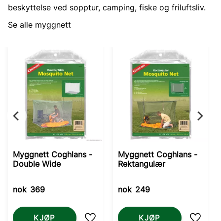
beskyttelse ved sopptur, camping, fiske og friluftsliv.
Se alle myggnett
Myggnett Coghlans -
Myggnett Coghlans -
Double Wide
Rektangulær
nok
369
nok
249
KJØP
KJØP