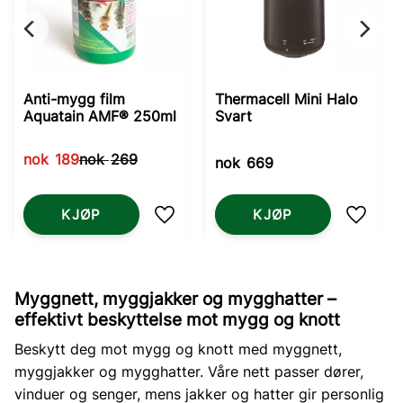
Anti-mygg film
Thermacell Mini Halo
Aquatain AMF® 250ml
Svart
nok
189
nok
269
nok
669
KJØP
KJØP
Lagre som favoritt
Lagre 
Myggnett, myggjakker og mygghatter –
effektivt beskyttelse mot mygg og knott
Beskytt deg mot mygg og knott med myggnett,
myggjakker og mygghatter. Våre nett passer dører,
vinduer og senger, mens jakker og hatter gir personlig