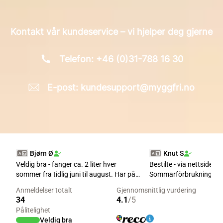
Kontakt vår kundeservice – vi hjelper deg gjerne
Telefon: +46 (0)31-788 16 30
E-post: kundesupport@myggfri.no