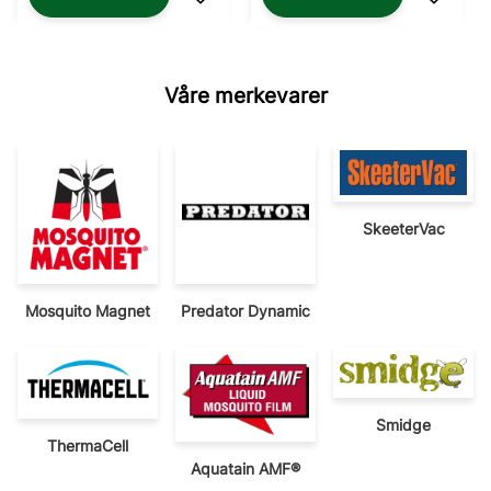
Lagre som favoritt
Lagre 
Våre merkevarer
SkeeterVac
Mosquito Magnet
Predator Dynamic
Smidge
ThermaCell
Aquatain AMF®