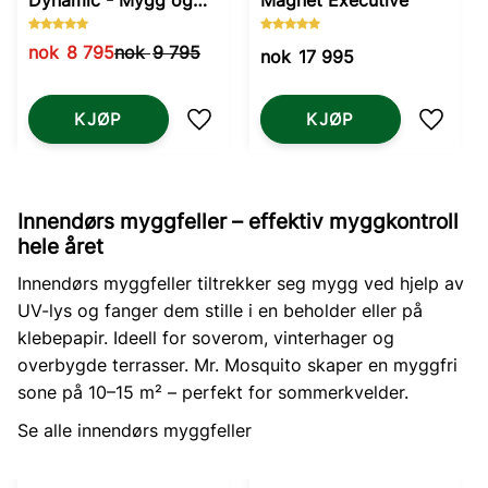
Dynamic - Mygg og
Magnet Executive
Knott
nok
8 795
nok
9 795
nok
17 995
KJØP
KJØP
Lagre som favoritt
Lagre 
Innendørs myggfeller – effektiv myggkontroll
hele året
Innendørs myggfeller tiltrekker seg mygg ved hjelp av
UV-lys og fanger dem stille i en beholder eller på
klebepapir. Ideell for soverom, vinterhager og
overbygde terrasser. Mr. Mosquito skaper en myggfri
sone på 10–15 m² – perfekt for sommerkvelder.
Se alle innendørs myggfeller