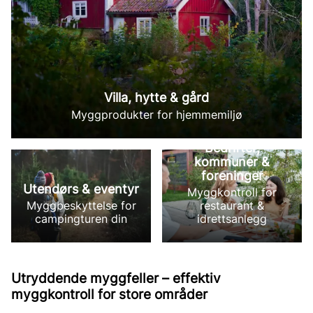
Villa, hytte & gård
Myggprodukter for hjemmemiljø
Bedrifter,
kommuner &
foreninger
Utendørs & eventyr
Myggkontroll for
Myggbeskyttelse for
restaurant &
campingturen din
idrettsanlegg
Utryddende myggfeller – effektiv
myggkontroll for store områder