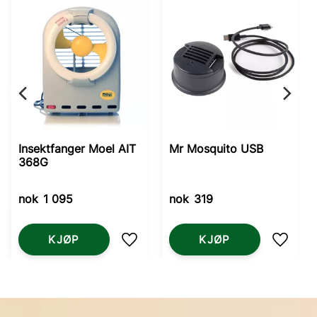
Insektfanger Moel AIT
Mr Mosquito USB
368G
nok
1 095
nok
319
KJØP
KJØP
Lagre som favoritt
Lagre 